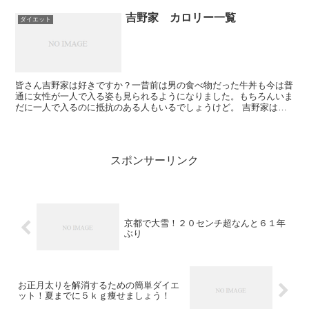
吉野家 カロリー一覧
ダイエット
皆さん吉野家は好きですか？一昔前は男の食べ物だった牛丼も今は普
通に女性が一人で入る姿も見られるようになりました。もちろんいま
だに一人で入るのに抵抗のある人もいるでしょうけど。 吉野家は前
は牛丼しかありませんでしたが今はいろいろ、季節によって...
スポンサーリンク
京都で大雪！２０センチ超なんと６１年
ぶり
お正月太りを解消するための簡単ダイエ
ット！夏までに５ｋｇ痩せましょう！