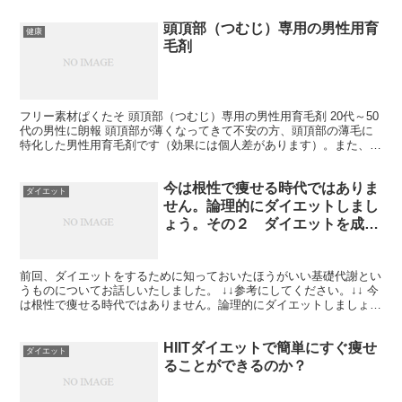
頭頂部（つむじ）専用の男性用育
健康
毛剤
フリー素材ぱくたそ 頭頂部（つむじ）専用の男性用育毛剤 20代～50
代の男性に朗報 頭頂部が薄くなってきて不安の方、頭頂部の薄毛に
特化した男性用育毛剤です（効果には個人差があります）。また、頭
部のかゆみが気になる方にもOK！！ 個人差の大き...
今は根性で痩せる時代ではありま
ダイエット
せん。論理的にダイエットしまし
ょう。その２ ダイエットを成功
させるコツ
前回、ダイエットをするために知っておいたほうがいい基礎代謝とい
うものについてお話しいたしました。 ↓↓参考にしてください。↓↓ 今
は根性で痩せる時代ではありません。論理的にダイエットしましょ
う。まずは基礎代謝を知る。基礎代謝一覧表 さて今回...
HIITダイエットで簡単にすぐ痩せ
ダイエット
ることができるのか？