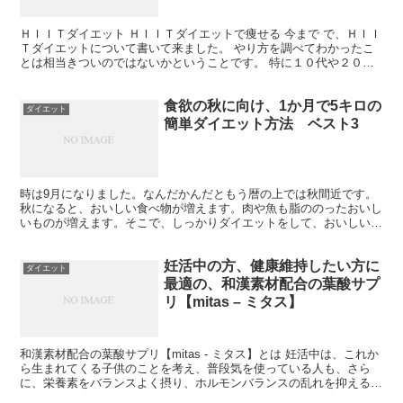
ＨＩＩＴダイエット ＨＩＩＴダイエットで痩せる 今まで で、ＨＩＩ
Ｔダイエットについて書いて来ました。 やり方を調べてわかったこ
とは相当きついのではないかということです。 特に１０代や２０代
前半であれば問題ないと思いますが、２０代後半、３０...
食欲の秋に向け、1か月で5キロの
ダイエット
簡単ダイエット方法 ベスト3
時は9月になりました。なんだかんだともう暦の上では秋間近です。
秋になると、おいしい食べ物が増えます。肉や魚も脂ののったおいし
いものが増えます。そこで、しっかりダイエットをして、おいしいも
のをたくさん食べましょう。 簡単ダイエット方法ベスト...
妊活中の方、健康維持したい方に
ダイエット
最適の、和漢素材配合の葉酸サプ
リ【mitas – ミタス】
和漢素材配合の葉酸サプリ【mitas - ミタス】とは 妊活中は、これか
ら生まれてくる子供のことを考え、普段気を使っている人も、さら
に、栄養素をバランスよく摂り、ホルモンバランスの乱れを抑えるこ
と、体のひんやりを防ぐが重要です。そんな任活中...