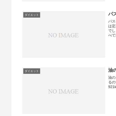
パ
ダイエット
パス
は定
でし
べて
油
ダイエット
油の
るの
921