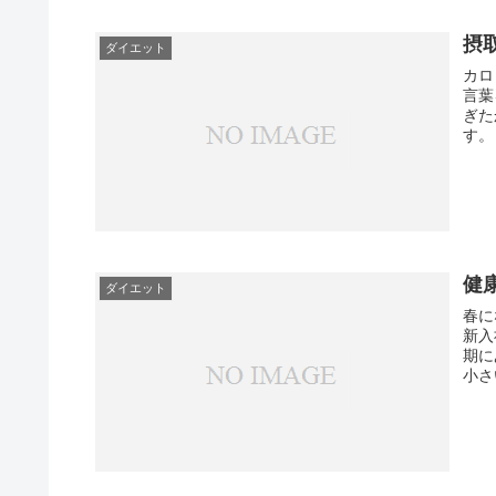
摂
ダイエット
カロ
言葉
ぎた
す。
健
ダイエット
春に
新入
期に
小さ