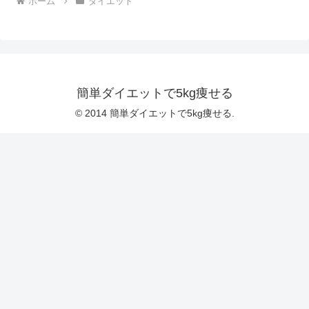
ホーム
ダイエット
簡単ダイエットで5kg痩せる
© 2014 簡単ダイエットで5kg痩せる.