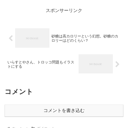
スポンサーリンク
砂糖は高カロリーという幻想。砂糖のカ
ロリーはどのくらい？
いらすとやさん、トロッコ問題もイラス
トにする
コメント
コメントを書き込む