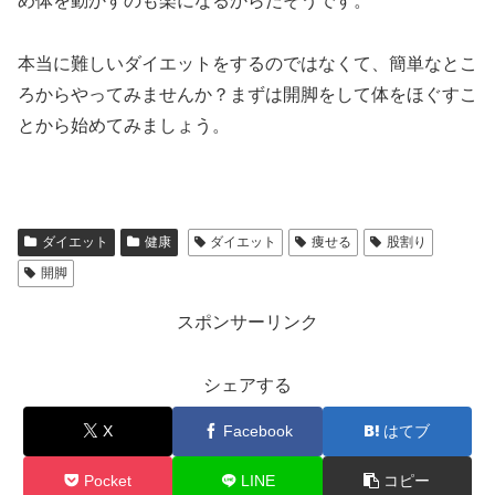
め体を動かすのも楽になるからだそうです。
本当に難しいダイエットをするのではなくて、簡単なとこ
ろからやってみませんか？まずは開脚をして体をほぐすこ
とから始めてみましょう。
ダイエット
健康
ダイエット
痩せる
股割り
開脚
スポンサーリンク
シェアする
X
Facebook
はてブ
Pocket
LINE
コピー