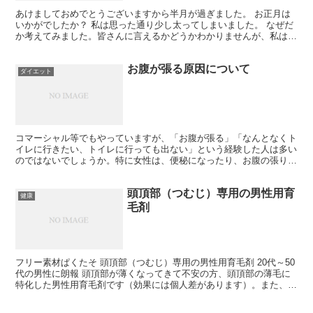
あけましておめでとうございますから半月が過ぎました。 お正月は
いかがでしたか？ 私は思った通り少し太ってしまいました。 なぜだ
か考えてみました。皆さんに言えるかどうかわかりませんが、私は原
因がわかってしまいました。 １．実家に帰っていたので...
お腹が張る原因について
ダイエット
コマーシャル等でもやっていますが、「お腹が張る」「なんとなくト
イレに行きたい、トイレに行っても出ない」という経験した人は多い
のではないでしょうか。特に女性は、便秘になったり、お腹の張りを
感じる人が多いそうです。月経や女性ホルモンの影響もある...
頭頂部（つむじ）専用の男性用育
健康
毛剤
フリー素材ぱくたそ 頭頂部（つむじ）専用の男性用育毛剤 20代～50
代の男性に朗報 頭頂部が薄くなってきて不安の方、頭頂部の薄毛に
特化した男性用育毛剤です（効果には個人差があります）。また、頭
部のかゆみが気になる方にもOK！！ 個人差の大き...