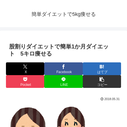
簡単ダイエットで5kg痩せる
股割りダイエットで簡単1か月ダイエッ
ト 5キロ痩せる
X
Facebook
はてブ
Pocket
LINE
コピー
2018.05.31