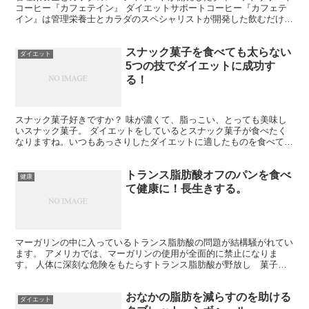
コーヒー『カフェテイン』 ダイエットサポートコーヒー『カフェテ
イン』は管理栄養士とカラダのスペシャリストが開発した飲むだけで
簡単にボディメイクができるダイエットサポート飲料です！...
スナック菓子を食べても太らない
ダイエット
5つの技でダイエットに成功す
る！
スナック菓子好きですか？ 味が濃くて、脂っこい、とっても美味し
いスナック菓子。 ダイエットをしているとスナック菓子が食べたく
なりますね。いつもあっさりしたダイエットに適したものを食べてい
ればさらに食べたくなります。 スナック菓子とダイエット...
トランス脂肪酸オフのパンを食べ
健康
て健康に！長生きする。
マーガリンの中に入っているトランス脂肪酸の問題が結構騒がれてい
ます。 アメリカでは、マーガリンの使用が全面的に禁止になりま
す。 人体に深刻な危険をもたらすトランス脂肪酸が野放し 菓子、
パン、ファストフードは厳禁こちらで書かせてもらいました。...
おなかの脂肪を減らすのを助ける
ダイエット