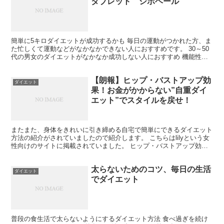
タブレット シボヘール
簡単に5キロダイエットが成功するかも 毎日の運動がつかれた方、ま
た忙しくて運動などがなかなかできない人におすすめです。 30～50
代の男女のダイエットがなかなか成功しない人におすすめ 機能性表
示食品なのに1日わずか93円、毎日4粒飲むだけ ...
【朗報】ヒップ・バストアップ効
ダイエット
果！お金がかからない”自重ダイ
エット”でスタイルを戻せ！
またまた、身体をきれいに引き締める自宅で簡単にできるダイエット
方法の紹介がされていましたので紹介します。 こちらはlilyという女
性向けのサイトに掲載されていました。 ヒップ・バストアップ効果
も！お金がかからない”自重ダイエット”で身体を引...
太らないためのコツ、毎日の生活
ダイエット
でダイエット
普段の食生活で太らないようにするダイエット方法 食べ過ぎを続け