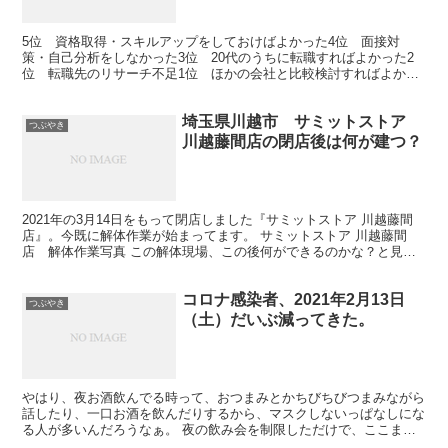
5位 資格取得・スキルアップをしておけばよかった4位 面接対
策・自己分析をしなかった3位 20代のうちに転職すればよかった2
位 転職先のリサーチ不足1位 ほかの会社と比較検討すればよかっ
た 「安易に決まったところに就職するのではなく、長期的...
埼玉県川越市 サミットストア
つぶやき
川越藤間店の閉店後は何が建つ？
2021年の3月14日をもって閉店しました『サミットストア 川越藤間
店』。今既に解体作業が始まってます。 サミットストア 川越藤間
店 解体作業写真 この解体現場、この後何ができるのかな？と見て
みても、あくまで解体のことしか載っていません。 ...
コロナ感染者、2021年2月13日
つぶやき
（土）だいぶ減ってきた。
やはり、夜お酒飲んでる時って、おつまみとかちびちびつまみながら
話したり、一口お酒を飲んだりするから、マスクしないっぱなしにな
る人が多いんだろうなぁ。 夜の飲み会を制限しただけで、ここまで
感染者数減るんだもんなぁ。