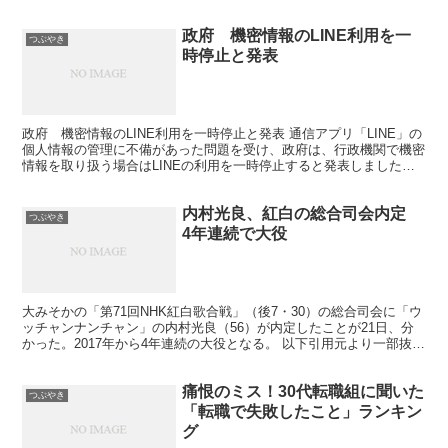
政府 機密情報のLINE利用を一
つぶやき
時停止と発表
政府 機密情報のLINE利用を一時停止と発表 通信アプリ「LINE」の
個人情報の管理に不備があった問題を受け、政府は、行政機関で機密
情報を取り扱う場合はLINEの利用を一時停止すると発表しました。
※下記リンクより、一部抜粋。続きはソースで...
内村光良、紅白の総合司会内定
つぶやき
4年連続で大役
大みそかの「第71回NHK紅白歌合戦」（後7・30）の総合司会に「ウ
ッチャンナンチャン」の内村光良（56）が内定したことが21日、分
かった。2017年から4年連続の大役となる。 以下引用元より一部抜
粋 全文はこちら↓スポニチ 2020.10...
痛恨のミス！30代転職組に聞いた
つぶやき
「転職で失敗したこと」ランキン
グ