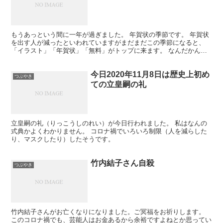
もうあっという間に一年が過ぎました。 年賀状の季節です。 年賀状
を出す人が減ったといわれていますがまだまだこの季節になると、
「イラスト」「年賀状」「無料」がトップに来ます。 なんだかんだ
言ってもそれだけ日本人には年賀状が浸透しているのだと...
今日2020年11月8日は歴史上初め
つぶやき
ての立皇嗣の礼
立皇嗣の礼（りっこうしのれい）が今日行われました。 私はなんの
式典かよくわかりません。 コロナ禍でいろいろ制限（人を減らした
り、マスクしたり）したそうです。
竹内結子さん自殺
つぶやき
竹内結子さんがお亡くなりになりました。ご冥福をお祈りします。
このコロナ禍でも、芸能人はお金あるから余裕ですよねとか思ってい