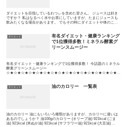
ダイエットを目指しているわつぃを含めた皆さん。 ジュースは好き
ですか？ 私はなるべく水やお茶にしていますが、たまにジュースも
飲みたくなる場合があります。 でもその時にダイエットや体のこと
を考えるなら、下の写真を見てからの飲みましょう。 お砂...
有名ダイエット・健康ランキング
ダイエット
で1位獲得多数！ミネラル酵素グ
リーンスムージー
有名ダイエット・健康ランキングで1位獲得多数！ 今話題のミネラル
酵素グリーンスムージー
☆★☆★☆★☆★☆★☆★☆★☆★☆★☆★☆★☆★☆★☆★☆★
モデルに人気急増中のナチュラルヘルシースタンダード
★☆★☆★☆★☆★☆★☆★☆★☆★☆★...
油のカロリー 一覧表
ダイエット
油のカロリー 油にもいろいろ種類がありますが、カロリーに違いは
あるのでしょうか？ 油100gのカロリー (オリーブ油) 921kcal (ごま
油) 921kcal (米ぬか油) 921kcal (サフラワー油) 921kcal (大豆油) ...