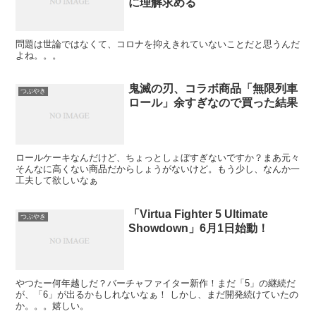
に理解求める
問題は世論ではなくて、コロナを抑えきれていないことだと思うんだ
よね。。。
鬼滅の刃、コラボ商品「無限列車
つぶやき
ロール」余すぎなので買った結果
ロールケーキなんだけど、ちょっとしょぼすぎないですか？まあ元々
そんなに高くない商品だからしょうがないけど。もう少し、なんか一
工夫して欲しいなぁ
「Virtua Fighter 5 Ultimate
つぶやき
Showdown」6月1日始動！
やつたー何年越しだ？バーチャファイター新作！まだ「5」の継続だ
が、「6」が出るかもしれないなぁ！ しかし、まだ開発続けていたの
か。。。嬉しい。