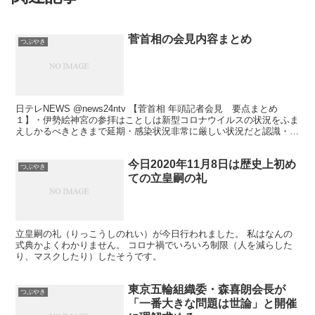
菅首相の会見内容まとめ
つぶやき
日テレNEWS @news24ntv 【菅首相 年頭記者会見 要点まとめ
１】・伊勢絵神宮の参拝はことしは新型コロナウイルスの状況をふま
えしかるべきときまで延期・感染状況非常に厳しい状況だと認識・政
府としては厳しい状況をふまえコロナ対策の強化...
今日2020年11月8日は歴史上初め
つぶやき
ての立皇嗣の礼
立皇嗣の礼（りっこうしのれい）が今日行われました。 私はなんの
式典かよくわかりません。 コロナ禍でいろいろ制限（人を減らした
り、マスクしたり）したそうです。
東京五輪組織委・森喜朗会長が
つぶやき
「一番大きな問題は世論」と開催