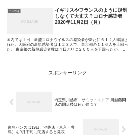
イギリスやフランスのように規制
つぶやき
しなくて大丈夫？コロナ感染者
2020年11月2日（月）
国内では１日、新型コロナウイルスの感染者が新たに６１４人確認さ
れた。大阪府の新規感染者は１２３人で、東京都の１１６人を上回っ
た。 東京都の新規感染者数は４日ぶりに２００人を下回ったが、１
３日連続で１００人を超えた。都によると、年代別では２０...
スポンサーリンク
埼玉県川越市 サミットストア 川越藤間
店の閉店後は何が建つ？
東急ハンズは19日、池袋店（東京・豊
島）を9月下旬に閉店すると発表