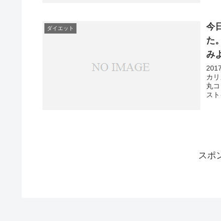
今
ダイエット
た
み
20
カリ
丸コ
スト
スポ