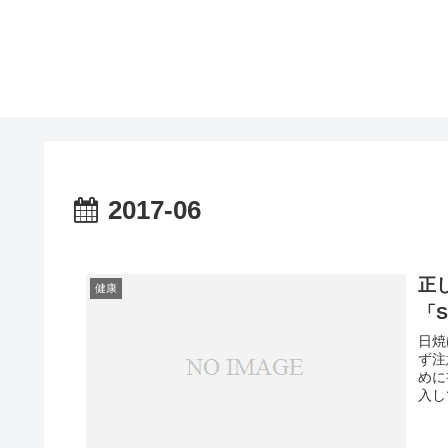
2017-06
正
健康
「
日焼
ず注
めに
入し