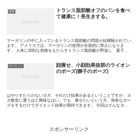
一口をやめる ３．スナック菓子をへんな時間に食べ...
トランス脂肪酸オフのパンを食べ
健康
て健康に！長生きする。
マーガリンの中に入っているトランス脂肪酸の問題が結構騒がれてい
ます。 アメリカでは、マーガリンの使用が全面的に禁止になりま
す。 人体に深刻な危険をもたらすトランス脂肪酸が野放し 菓子、
パン、ファストフードは厳禁こちらで書かせてもらいました。...
顔痩せ、小顔効果抜群のライオン
ダイエット
のポーズ(獅子のポーズ)
はやりすたりのないヨガ、それだけ効果があるということですが、ヨ
ガ教室に通うほど興味なはい。でも、痩せたいという方、簡単なポー
ズをするだけでダイエット効果が期待できます。 今回はそんなヨガ
のポーズのなかで、簡単で、顔痩せに効果があるといわれて...
スポンサーリンク