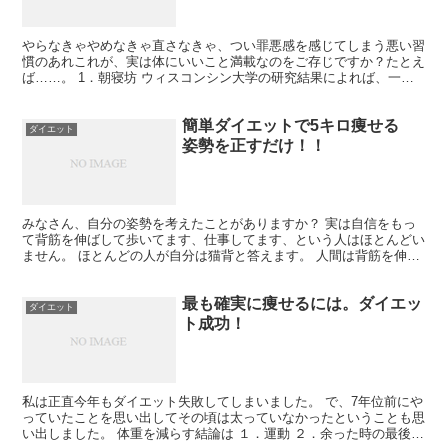
やらなきゃやめなきゃ直さなきゃ、つい罪悪感を感じてしまう悪い習
慣のあれこれが、実は体にいいこと満載なのをご存じですか？たとえ
ば……。 1．朝寝坊 ウィスコンシン大学の研究結果によれば、一日
数時間しか寝ない人より、長時間寝る人のほうが体重が減...
簡単ダイエットで5キロ痩せる
ダイエット
姿勢を正すだけ！！
みなさん、自分の姿勢を考えたことがありますか？ 実は自信をもっ
て背筋を伸ばして歩いてます、仕事してます、という人はほとんどい
ません。 ほとんどの人が自分は猫背と答えます。 人間は背筋を伸ば
すと、背中の筋肉とおなかの筋肉を使います。 色々と運...
最も確実に痩せるには。ダイエッ
ダイエット
ト成功！
私は正直今年もダイエット失敗してしまいました。 で、7年位前にや
っていたことを思い出してその頃は太っていなかったということも思
い出しました。 体重を減らす結論は １．運動 ２．余った時の最後の