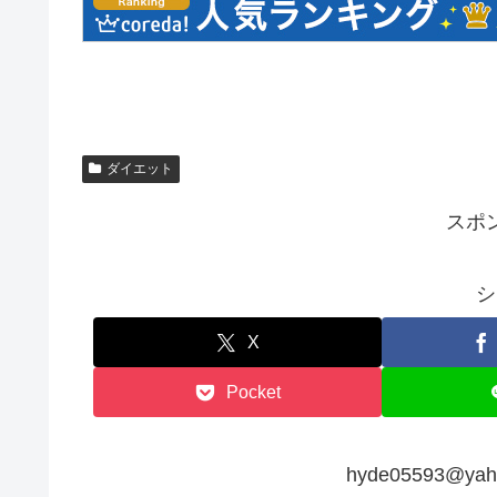
ダイエット
スポ
シ
X
Pocket
hyde05593@y