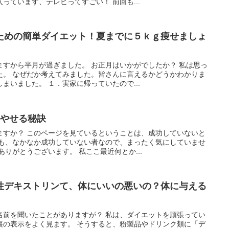
っています、テレビってすごい！ 前回も...
ための簡単ダイエット！夏までに５ｋｇ痩せましょ
ますから半月が過ぎました。 お正月はいかがでしたか？ 私は思っ
た。 なぜだか考えてみました。皆さんに言えるかどうかわかりま
まいました。 １．実家に帰っていたので...
ロやせる秘訣
ますか？ このページを見ているということは、成功していないと
私も、なかなか成功していない者なので、まったく気にしていませ
ありがとうございます。 私ここ最近何とか...
性デキストリンて、体にいいの悪いの？体に与える
名前を聞いたことがありますが？ 私は、ダイエットを頑張ってい
裏の表示をよく見ます。 そうすると、粉製品やドリンク類に「デ