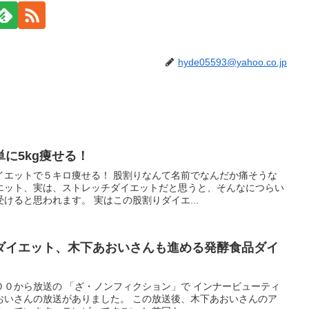
hyde05593@yahoo.co.jp
に5kg痩せる！
イエットで５キロ痩せる！ 股割りなんて名前でなんだか痛そうな
エット、実は、ストレッチダイエットだと思うと、そんなにつらい
けると思われます。 実はこの股割りダイエ...
ダイエット、木下あおいさんも進める発酵食品ダイ
００から放送の 「ざ・ノンフィクション」で インナービューティ
おいさんの放送がありました。 この放送後、木下あおいさんのア