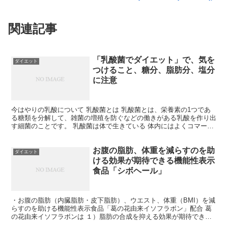
関連記事
「乳酸菌でダイエット」で、気を
ダイエット
つけること、糖分、脂肪分、塩分
に注意
今はやりの乳酸について 乳酸菌とは 乳酸菌とは、栄養素の1つであ
る糖類を分解して、雑菌の増殖を防ぐなどの働きがある乳酸を作り出
す細菌のことです。 乳酸菌は体で生きている 体内にはよくコマーシ
ャルや、商品に大きく貼ってある「ビフィズス菌」や「...
お腹の脂肪、体重を減らすのを助
ダイエット
ける効果が期待できる機能性表示
食品「シボヘール」
・お腹の脂肪（内臓脂肪・皮下脂肪）、ウエスト、体重（BMI）を減
らすのを助ける機能性表示食品「葛の花由来イソフラボン」配合 葛
の花由来イソフラボンは １）脂肪の合成を抑える効果が期待できる
２）脂肪の分解を促進す効果が期待できる ３）脂肪の...