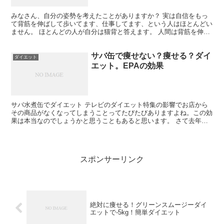
みなさん、自分の姿勢を考えたことがありますか？ 実は自信をもっ
て背筋を伸ばして歩いてます、仕事してます、という人はほとんどい
ません。 ほとんどの人が自分は猫背と答えます。 人間は背筋を伸ば
すと、背中の筋肉とおなかの筋肉を使います。 色々と運...
サバ缶で痩せない？痩せる？ダイ
ダイエット
エット。EPAの効果
サバ水煮缶でダイエット テレビのダイエット特集の影響でお店から
その商品がなくなってしまうことってたびたびありますよね。この効
果は本当なのでしょうかと思うこともあると思います。 さて去年７
月に放送され大反響でいまだに品薄、または値段が上がった...
スポンサーリンク
絶対に痩せる！グリーンスムージーダイ
エットで-5kg！簡単ダイエット