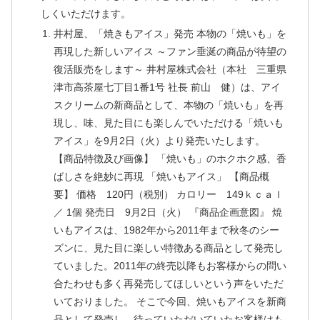
しくいただけます。
井村屋、「焼きもアイス」発売 本物の「焼いも」を
再現した新しいアイス ～ファン垂涎の商品が待望の
復活販売をします～ 井村屋株式会社（本社 三重県
津市高茶屋七丁目1番1号 社長 前山 健）は、アイ
スクリームの新商品として、本物の「焼いも」を再
現し、味、見た目にも楽しんでいただける「焼いも
アイス」を9月2日（火）より発売いたします。
【商品特徴及び画像】 「焼いも」のホクホク感、香
ばしさを絶妙に再現 「焼いもアイス」 【商品概
要】 価格 120円（税別） カロリー 149ｋｃａｌ
／ 1個 発売日 9月2日（火） 『商品企画意図』 焼
いもアイスは、1982年から2011年まで秋冬のシー
ズンに、見た目に楽しい特徴ある商品として発売し
ていました。2011年の終売以降もお客様からの問い
合たわせも多く再発売してほしいという声をいただ
いておりました。 そこで今回、焼いもアイスを新商
品として発売し、待っていただいていたお客様はも