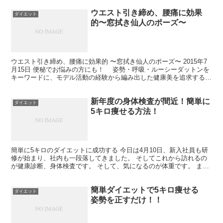
ウエスト引き締め、腰痛に効果
ダイエット
的〜窓拭き仙人のポーズ〜
ウエスト引き締め、腰痛に効果的 〜窓拭き仙人のポーズ〜 2015年7
月15日 便秘でお悩みの方にも！ 姿勢・呼吸・ルーシーダットンを
キーワードに、モデル活動の経験から編み出した健康美を追求するダ
イエットの新メソッド「ルーシースタイルダイエ...
新年度の身体検査が間近！簡単に
ダイエット
5キロ痩せる方法！
簡単に5キロのダイエットに成功する 今日は4月10日、新入社員も研
修が始まり、社内も一段落してきました。 そしてこれから訪れるの
が健康診断、身体検査です。 そして、気になるのが体重です。 まだ
身体検査の話が来ないところは今のうちに準備してお...
簡単ダイエットで5キロ痩せる
ダイエット
姿勢を正すだけ！！