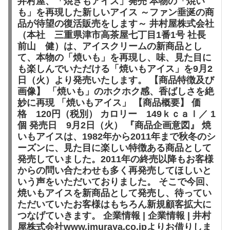
井村屋、「焼きもアイス」発売 本物の「焼い
も」を再現した新しいアイス ～ファン垂涎の商
品が待望の復活販売をします～ 井村屋株式会社
（本社 三重県津市高茶屋七丁目1番1号 社長
前山 健）は、アイスクリームの新商品とし
て、本物の「焼いも」を再現し、味、見た目に
も楽しんでいただける「焼いもアイス」を9月2
日（火）より発売いたします。 【商品特徴及び
画像】 「焼いも」のホクホク感、香ばしさを絶
妙に再現 「焼いもアイス」 【商品概要】 価
格 120円（税別） カロリー 149ｋｃａｌ／ 1
個 発売日 9月2日（火） 『商品企画意図』 焼
いもアイスは、1982年から2011年まで秋冬のシ
ーズンに、見た目に楽しい特徴ある商品として
発売していました。2011年の終売以降もお客様
からの問い合たわせも多く再発売してほしいと
いう声をいただいておりました。 そこで今回、
焼いもアイスを新商品として発売し、待ってい
ただいていたお客様はもちろん新規顧客拡大に
つなげていきます。 企業情報 | 企業情報 | 井村
屋株式会社www.imuraya.co.jpよりお借りしま