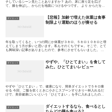
チしているシーン見たことありますか？ あの、床に座り足を広げ
て、膝を伸ばし、からだを地面につけるやつです。 より からだを柔
らかくすると、本当に痩せるそうです。 からだの筋肉が、...
【悲報】加齢で増えた体重は食事
ダイエット
制限より運動のほうが痩せる
年を取ってくると、いつの間にか体重が３キロ、５キロ１０キロと増
えてしまう方が多いと思います。私もそのくちですｗ。そこで、とて
も興味深い記事がありましたので、参考にさせてもらいました。 加
齢で増えた体重を減らすには、食生活ではなくエクササイズ...
やずや、「ひとてまい」を食して
ダイエット
みた。ひとてまいレビュー
やずや「ひとてまい 」で、健康になり、簡単ダイエットで５キロ痩
せる 今回、ご飯を炊くときに小さじスプーンすりきり一杯入れるだ
けで、美容健康にいいという「ひとてまい 」を手に入れましたので
そのレビューを書いてみたいと思います。 ひとてまいがこ...
ダイエットするなら、食べるとし
ダイエット
たらどの麺を食べる?