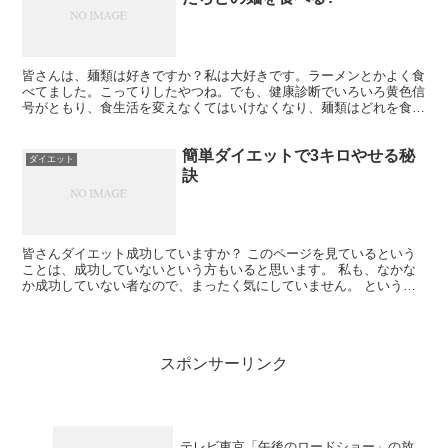
皆さんは、麺類は好きですか？私は大好きです。ラーメンとかよく食
べてました。こってりしたやつね。でも、健康診断でいろいろ黄色信
号がともり、食生活を変えなくてはいけなくなり、麺類はどれを食べ
たらいいか研究しました。 カルボナーラ（パスタ）・・・...
簡単ダイエットで3キロやせる秘
ダイエット
訣
皆さんダイエット成功していますか？ このページを見ているという
ことは、成功していないという方もいると思います。 私も、なかな
か成功していない者なので、まったく気にしていません。 というか
見ていただいてありがとうございます。 私ここ最近何とか...
スポンサーリンク
テレビ東京「午後のロードショー」の放