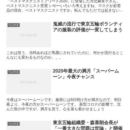
「ベストマスクニストアワード2020」に登場した河北麻友子さん。
ベストマスクニスト受賞 いやーいろいろ考えますね、マスクが必需
品の現在、ベストマスクニストですか。転んでもただでは起きないで
すね。顔隠してしまっているんだから、ベストも何もない...
鬼滅の流行で東京五輪ボランティ
つぶやき
アの服装の評価が一変してしまう
これは笑う、当時あれほど馬鹿にされていたのに、何かが流行るとこ
んなにも変わるものなのか。。。
2020年最大の満月「スーパーム
つぶやき
ーン」今夜チャンス
今夜はスーパームーンです。厳密には8日明け方が満月なので、明日
夜より、今夜の方がスーパームーンです。 新型コロナの影響で、沈
んだ世の中ですが、満月を見て、心を落ち着かせましょう
東京五輪組織委・森喜朗会長が
つぶやき
「一番大きな問題は世論」と開催