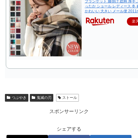
ブランケット 膝掛け 総柄 厚手 
ったか ショール レディース 冬 
かわいい 大きい メール便 2011
楽
つぶやき
鬼滅の刃
ストール
スポンサーリンク
シェアする