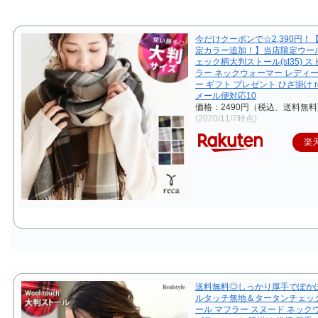
今だけクーポンで☆2,390円！【
定カラー追加！】当店限定ウー
ェック柄大判ストール(st35) ス
ラー ネックウォーマー レディー
ー ギフト プレゼント ひざ掛け r
メール便対応10
価格：2490円（税込、送料無料
(2020/11/7時点)
楽
送料無料◎しっかり厚手でぽか
ルタッチ無地＆タータンチェッ
ール マフラー スヌード ネック