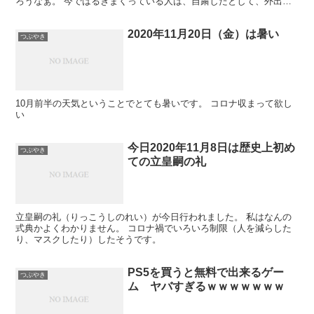
ろうなぁ。 今ではるきまくっている人は、自粛したとして、外出が
90％減るとは思えない。自粛を要請しても意味ないと...
2020年11月20日（金）は暑い
つぶやき
10月前半の天気ということでとても暑いです。 コロナ収まって欲し
い
今日2020年11月8日は歴史上初め
つぶやき
ての立皇嗣の礼
立皇嗣の礼（りっこうしのれい）が今日行われました。 私はなんの
式典かよくわかりません。 コロナ禍でいろいろ制限（人を減らした
り、マスクしたり）したそうです。
PS5を買うと無料で出来るゲー
つぶやき
ム ヤバすぎるｗｗｗｗｗｗｗ