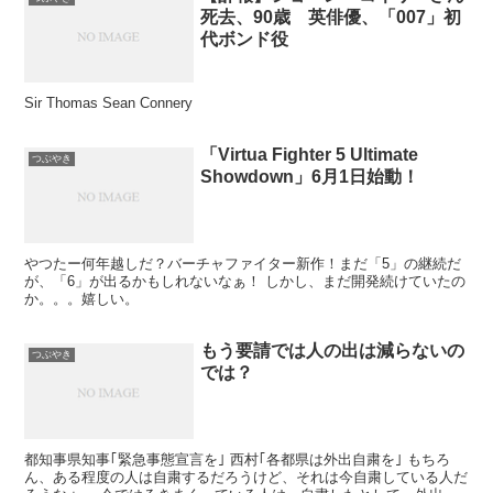
死去、90歳 英俳優、「007」初
代ボンド役
Sir Thomas Sean Connery
「Virtua Fighter 5 Ultimate
つぶやき
Showdown」6月1日始動！
やつたー何年越しだ？バーチャファイター新作！まだ「5」の継続だ
が、「6」が出るかもしれないなぁ！ しかし、まだ開発続けていたの
か。。。嬉しい。
もう要請では人の出は減らないの
つぶやき
では？
都知事県知事｢緊急事態宣言を｣ 西村｢各都県は外出自粛を｣ もちろ
ん、ある程度の人は自粛するだろうけど、それは今自粛している人だ