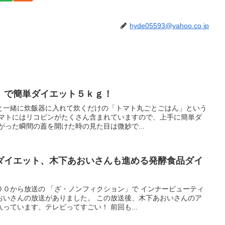
hyde05593@yahoo.co.jp
」で簡単ダイエット５ｋｇ！
と一緒に炊飯器に入れて炊くだけの「トマト丸ごとごはん」という
トマトにはリコピンがたくさん含まれていますので、上手に簡単ダ
がった瞬間の蓋を開けた時の見た目は微妙で...
ダイエット、木下あおいさんも進める発酵食品ダイ
００から放送の 「ざ・ノンフィクション」で インナービューティ
おいさんの放送がありました。 この放送後、木下あおいさんのア
っています、テレビってすごい！ 前回も...