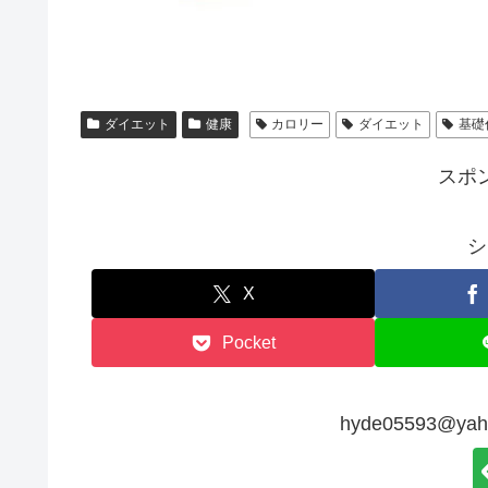
ダイエット
健康
カロリー
ダイエット
基礎
スポ
シ
X
Pocket
hyde05593@y