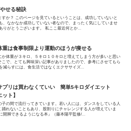
ロやせる秘訣
ますか？ このページを見ているということは、成功していないと
私も、なかなか成功していない者なので、まったく気にしていませ
ありがとうございます。 私ここ最近何とか...
体重は食事制限より運動のほうが痩せる
にか体重が３キロ、５キロ１０キロと増えてしまう方が多いと思い
そこで、とても興味深い記事がありましたので、参考にさせてもら
を減らすには、食生活ではなくエクササイズ...
サプリは買わなくていい 簡単5キロダイエット
エット】
の子の間で流行ってきています。若い人には、ダンスをしている人
く踊れないこともあり、股割りにチャレンジする人が増えていま
に開脚できるようになる本』（藤本陽平監修/...