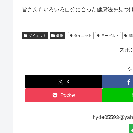
皆さんもいろいろ自分に合った健康法を見つ
ダイエット
健康
ダイエット
ヨーグルト
健
スポ
シ
X
Pocket
hyde05593@y