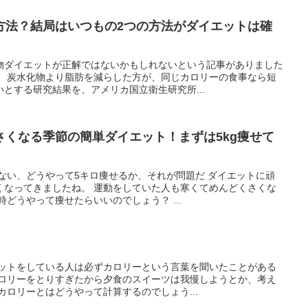
方法？結局はいつもの2つの方法がダイエットは確
物ダイエットが正解ではないかもしれないという記事がありました
。 炭水化物より脂肪を減らした方が、同じカロリーの食事なら短
とする研究結果を、アメリカ国立衛生研究所...
さくなる季節の簡単ダイエット！まずは5kg痩せて
ない、どうやって5キロ痩せるか、それが問題だ ダイエットに頑
くなってきましたね。 運動をしていた人も寒くてめんどくさくな
どうやって痩せたらいいのでしょう？ ...
エットをしている人は必ずカロリーという言葉を聞いたことがある
カロリーをとりすぎたから夕食のスイーツは我慢しようとか、考え
カロリーとはどうやって計算するのでしょう...