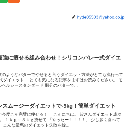
hyde05593@yahoo.co.jp
最強に痩せる組み合わせ！シリコンバレー式ダイエ
敵のようなバターでやせると言うダイエット方法がとても流行って
式ダイエット！ とても気になる記事をまずはお読みください。 モ
ヘルシースタンダード 脂分のバターで...
スムージーダイエットで-5kg！簡単ダイエット
で今度こそ完璧に痩せる！！ こんにちは。 皆さんダイエット成功
z。 １ｋｇ～３ｋｇ痩せて 「やったー！！！！」 少し多く食べて
 こんな最悪のダイエット失敗を繰...