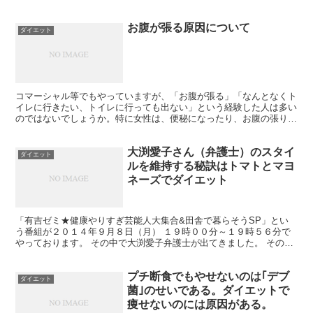
茨城県西部や栃木県南部では「すみつかれ」と言...
お腹が張る原因について
ダイエット
コマーシャル等でもやっていますが、「お腹が張る」「なんとなくト
イレに行きたい、トイレに行っても出ない」という経験した人は多い
のではないでしょうか。特に女性は、便秘になったり、お腹の張りを
感じる人が多いそうです。月経や女性ホルモンの影響もある...
大渕愛子さん（弁護士）のスタイ
ダイエット
ルを維持する秘訣はトマトとマヨ
ネーズでダイエット
「有吉ゼミ★健康やりすぎ芸能人大集合&田舎で暮らそうSP」とい
う番組が２０１４年９月８日（月） １９時００分～１９時５６分で
やっております。 その中で大渕愛子弁護士が出てきました。 その放
送内容は 【「大渕愛子」弁護士のダイエットの秘訣】 ...
プチ断食でもやせないのは｢デブ
ダイエット
菌｣のせいである。ダイエットで
痩せないのには原因がある。