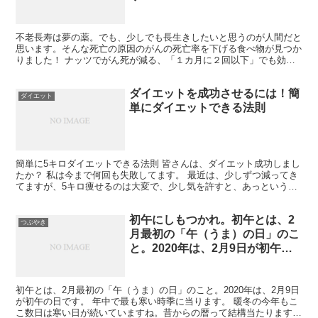
不老長寿は夢の薬。でも、少しでも長生きしたいと思うのが人間だと
思います。そんな死亡の原因のがんの死亡率を下げる食べ物が見つか
りました！ ナッツでがん死が減る、「１カ月に２回以下」でも効果
２万人近くのデータで検証 ナッツを食べることにより、...
ダイエットを成功させるには！簡
ダイエット
単にダイエットできる法則
簡単に5キロダイエットできる法則 皆さんは、ダイエット成功しまし
たか？ 私は今まで何回も失敗してます。 最近は、少しずつ減ってき
てますが、5キロ痩せるのは大変で、少し気を許すと、あっという間
に元に戻ってしまいます。 一人暮らしなので、気を使...
初午にしもつかれ。初午とは、2
つぶやき
月最初の「午（うま）の日」のこ
と。2020年は、2月9日が初午の
日です。
初午とは、2月最初の「午（うま）の日」のこと。2020年は、2月9日
が初午の日です。 年中で最も寒い時季に当ります。 暖冬の今年もこ
こ数日は寒い日が続いていますね。昔からの暦って結構当たります。