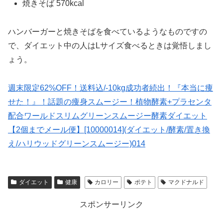
焼きそば 570kcal
ハンバーガーと焼きそばを食べているようなものですの
で、ダイエット中の人はLサイズ食べるときは覚悟しまし
ょう。
週末限定62%OFF！送料込/-10kg成功者続出！『本当に痩
せた！』！話題の痩身スムージー！植物酵素+プラセンタ
配合ワールドスリムグリーンスムージー酵素ダイエット
【2個までメール便】[10000014](ダイエット/酵素/置き換
え/ハリウッドグリーンスムージー)014
ダイエット
健康
カロリー
ポテト
マクドナルド
スポンサーリンク