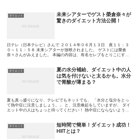
未来シアターでゲスト榮倉奈々が
ダイエット
驚きのダイエット方法公開！
日テレ（日本テレビ）さんで ２０１４年０６月１３日 夜１１：３
０～１１：５８ 未来シアターが放映されました。 ゲストには榮倉
奈々さんがみえました。 本編の内容は、有名セレブをとりこにする
カリスマ美容家「早野実希子」と サッカー日本代表・長友...
夏の水分補給、ダイエット中の人
ダイエット
は気を付けないと太るかも。水分
で胃酸が薄まる？
夏も真っ盛りになり、テレビでもネットでも、 「水分と塩分をとっ
て熱中症に注意しましょう。」 と、注意喚起をしていますが、 ダイ
エット中の人はちょっと待ってください！ 熱中症にならないように
水分をとることはとても大切ですが、水分の取り方を注意...
短時間で簡単！ダイエット成功！
ダイエット
HIITとは？