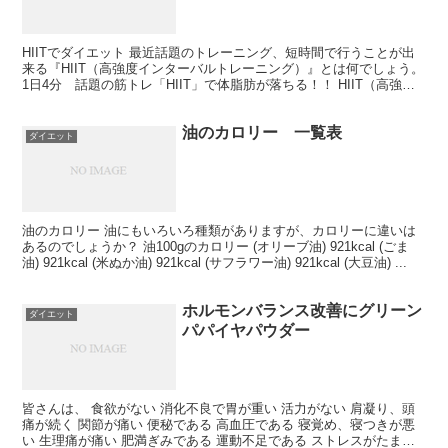
HIITでダイエット 最近話題のトレーニング、短時間で行うことが出
来る『HIIT（高強度インターバルトレーニング）』とは何でしょう。
1日4分 話題の筋トレ「HIIT」で体脂肪が落ちる！！ HIIT（高強度
インターバルトレーニング）とは？ ...
油のカロリー 一覧表
ダイエット
油のカロリー 油にもいろいろ種類がありますが、カロリーに違いは
あるのでしょうか？ 油100gのカロリー (オリーブ油) 921kcal (ごま
油) 921kcal (米ぬか油) 921kcal (サフラワー油) 921kcal (大豆油) ...
ホルモンバランス改善にグリーン
ダイエット
パパイヤパウダー
皆さんは、 食欲がない 消化不良で胃が重い 活力がない 肩凝り、頭
痛が続く 関節が痛い 便秘である 高血圧である 寝覚め、寝つきが悪
い 生理痛が痛い 肥満ぎみである 運動不足である ストレスがたまる