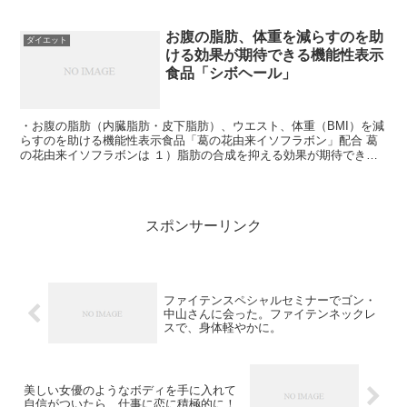
肌荒れが気になる 糖尿である などの症状...
お腹の脂肪、体重を減らすのを助
ダイエット
ける効果が期待できる機能性表示
食品「シボヘール」
・お腹の脂肪（内臓脂肪・皮下脂肪）、ウエスト、体重（BMI）を減
らすのを助ける機能性表示食品「葛の花由来イソフラボン」配合 葛
の花由来イソフラボンは １）脂肪の合成を抑える効果が期待できる
２）脂肪の分解を促進す効果が期待できる ３）脂肪の...
スポンサーリンク
ファイテンスペシャルセミナーでゴン・
中山さんに会った。ファイテンネックレ
スで、身体軽やかに。
美しい女優のようなボディを手に入れて
自信がついたら、仕事に恋に積極的に！