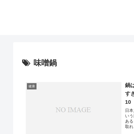
味噌鍋
鍋
健康
す
10
日本
いう
ある
取れ