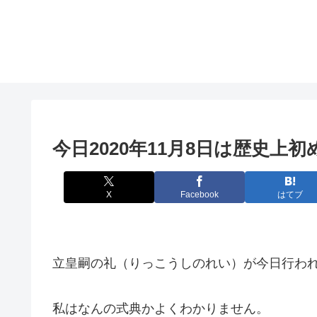
今日2020年11月8日は歴史上
X
Facebook
はてブ
立皇嗣の礼（りっこうしのれい）が今日行わ
私はなんの式典かよくわかりません。