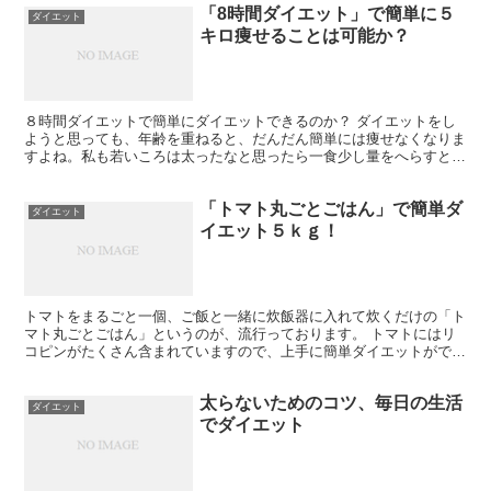
「8時間ダイエット」で簡単に５
ダイエット
キロ痩せることは可能か？
８時間ダイエットで簡単にダイエットできるのか？ ダイエットをし
ようと思っても、年齢を重ねると、だんだん簡単には痩せなくなりま
すよね。私も若いころは太ったなと思ったら一食少し量をへらすとか
一食がまんするだけであっという間に元の体重に戻ったりし...
「トマト丸ごとごはん」で簡単ダ
ダイエット
イエット５ｋｇ！
トマトをまるごと一個、ご飯と一緒に炊飯器に入れて炊くだけの「ト
マト丸ごとごはん」というのが、流行っております。 トマトにはリ
コピンがたくさん含まれていますので、上手に簡単ダイエットができ
ます。 出来上がった瞬間の蓋を開けた時の見た目は微妙で...
太らないためのコツ、毎日の生活
ダイエット
でダイエット