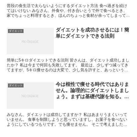
普段の食生活で太らないようにするダイエット方法 食べ過ぎを続け
てはいけない みなさん、外食や、付き合いとうで外で食べるとき、
家でちょっと料理するとき、ほんのちょっと食材が余ってしまってい
いや！て入れてしまって多く作ってしまうことありませんか...
ダイエットを成功させるには！簡
ダイエット
単にダイエットできる法則
簡単に5キロダイエットできる法則 皆さんは、ダイエット成功しまし
たか？ 私は今まで何回も失敗してます。 最近は、少しずつ減ってき
てますが、5キロ痩せるのは大変で、少し気を許すと、あっという間
に元に戻ってしまいます。 一人暮らしなので、気を使...
今は根性で痩せる時代ではありま
ダイエット
せん。論理的にダイエットしまし
ょう。まずは基礎代謝を知る。基
礎代謝一覧表
みなさん、ダイエットは成功してますか？ 私はあまりうまくいって
いません。 食事を制限しようと思っていますし、お菓子を食べない
ようにしているつもりです。でも痩せません。 そこで考えました。
算数を使って痩せていこうと。 そこで今回は、まず自分...