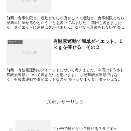
前回、食事制限と、運動どちらが痩せる？で運動と、食事制限どちら
が簡単に痩せるかということを書いてみました。 前回も書きました
が、ダイエットに運動は欠かせません。なぜなら運動をしないでダイ
エットをすると、脂肪よりも、筋肉のほうが落ちやすくなっ...
有酸素運動で簡単ダイエット。５
ダイエット
ｋｇを痩せる その２
前回、有酸素運動でダイエットについて考えました。今回はもう少し
有酸素運動について書きたいと思います。 なぜ無酸素運動ではな
く、有酸素運動でダイエットなのか 筋トレや１００ｍダッシュなど
は消費カロリーが大きいのですが、使われるエネルギー源のほ...
スポンサーリンク
サバ缶で痩せない？痩せる？ダイエッ