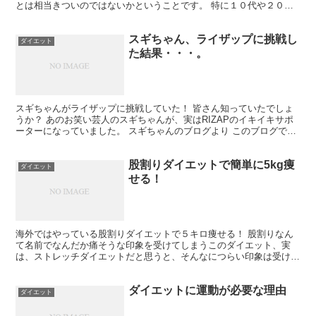
とは相当きついのではないかということです。 特に１０代や２０代
前半であれば問題ないと思いますが、２０代後半、３０...
スギちゃん、ライザップに挑戦し
ダイエット
た結果・・・。
スギちゃんがライザップに挑戦していた！ 皆さん知っていたでしょ
うか？ あのお笑い芸人のスギちゃんが、実はRIZAPのイキイキサポ
ーターになっていました。 スギちゃんのブログより このブログでス
ギちゃんは 2013-01-24 20:41:5...
股割りダイエットで簡単に5kg痩
ダイエット
せる！
海外ではやっている股割りダイエットで５キロ痩せる！ 股割りなん
て名前でなんだか痛そうな印象を受けてしまうこのダイエット、実
は、ストレッチダイエットだと思うと、そんなにつらい印象は受けず
に、楽な印象を受けると思われます。 実はこの股割りダイエ...
ダイエットに運動が必要な理由
ダイエット