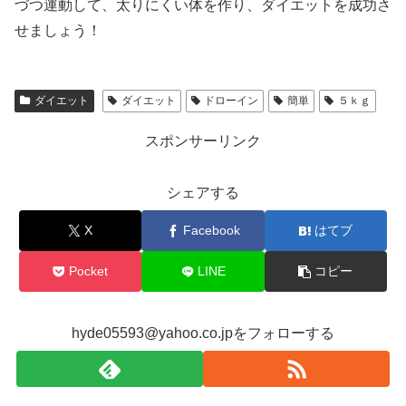
づつ運動して、太りにくい体を作り、ダイエットを成功さ
せましょう！
ダイエット
ダイエット
ドローイン
簡単
５ｋｇ
スポンサーリンク
シェアする
X
Facebook
はてブ
Pocket
LINE
コピー
hyde05593@yahoo.co.jpをフォローする