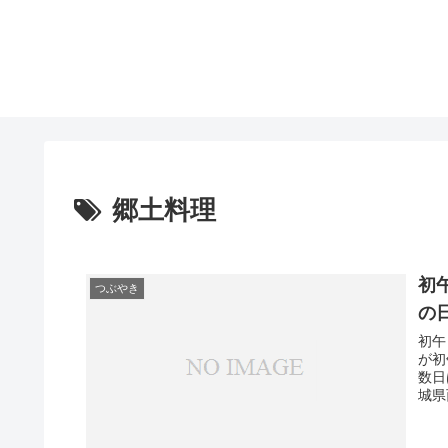
郷土料理
初
つぶやき
の
初午
が初
数日
城県