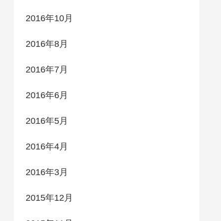
2016年10月
2016年8月
2016年7月
2016年6月
2016年5月
2016年4月
2016年3月
2015年12月