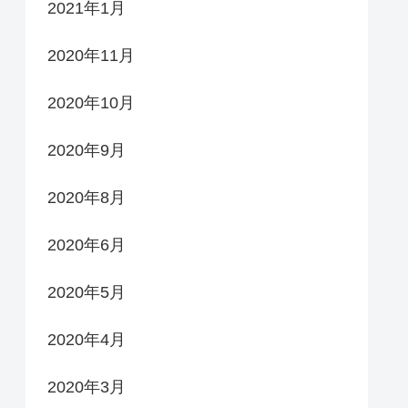
2021年1月
2020年11月
2020年10月
2020年9月
2020年8月
2020年6月
2020年5月
2020年4月
2020年3月