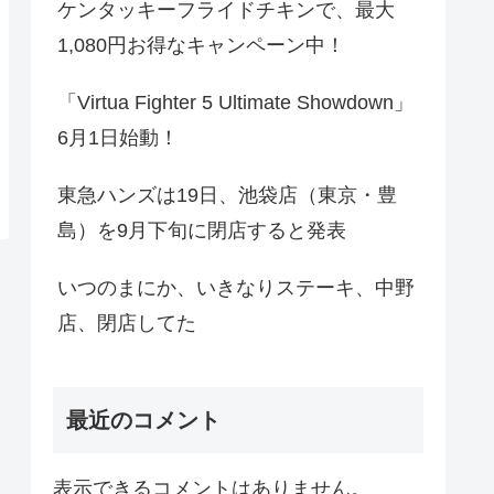
ケンタッキーフライドチキンで、最大
1,080円お得なキャンペーン中！
「Virtua Fighter 5 Ultimate Showdown」
6月1日始動！
東急ハンズは19日、池袋店（東京・豊
島）を9月下旬に閉店すると発表
いつのまにか、いきなりステーキ、中野
店、閉店してた
最近のコメント
表示できるコメントはありません。