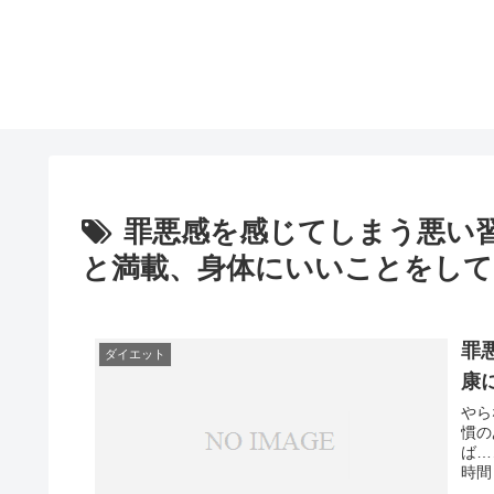
罪悪感を感じてしまう悪い
と満載、身体にいいことをして
罪
ダイエット
康
やら
慣の
ば…
時間