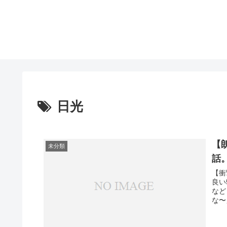
日光
【
未分類
話
【衝
良い
など
な〜