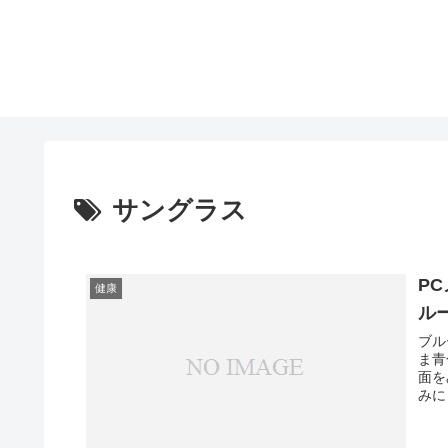
サングラス
P
健康
ル
ブル
ま青
面を
みに