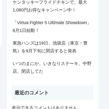
ケンタッキーフライドチキンで、最大
1,080円お得なキャンペーン中！
「Virtua Fighter 5 Ultimate Showdown」
6月1日始動！
東急ハンズは19日、池袋店（東京・豊
島）を9月下旬に閉店すると発表
いつのまにか、いきなりステーキ、中野
店、閉店してた
最近のコメント
表示できるコメントはありません。