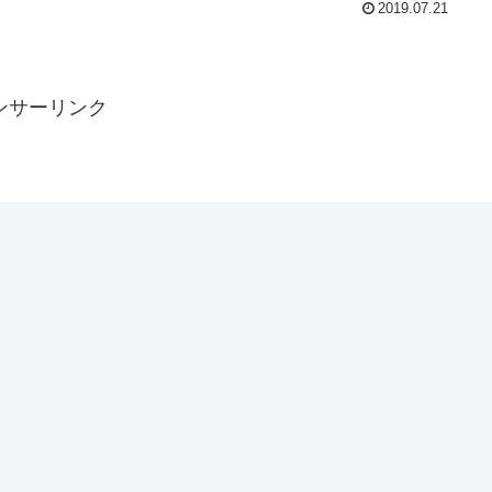
2019.07.21
ンサーリンク