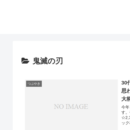
鬼滅の刃
3
つぶやき
思
大
今年
す。
☆2
ック