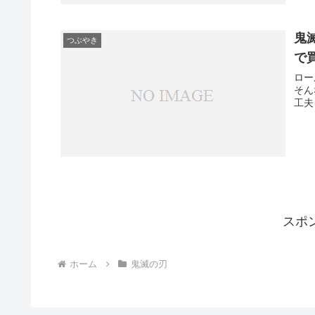
鬼
つぶやき
で
ロー
そん
工夫
スポ
ホーム
鬼滅の刃